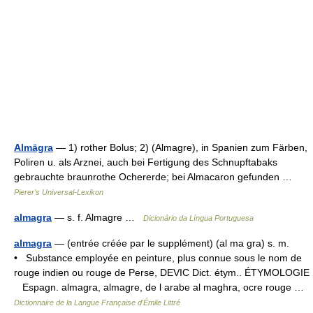
Almāgra
— 1) rother Bolus; 2) (Almagre), in Spanien zum Färben,
Poliren u. als Arznei, auch bei Fertigung des Schnupftabaks
gebrauchte braunrothe Ochererde; bei Almacaron gefunden …
Pierer's Universal-Lexikon
almagra
— s. f. Almagre …
Dicionário da Língua Portuguesa
almagra
— (entrée créée par le supplément) (al ma gra) s. m.
• Substance employée en peinture, plus connue sous le nom de
rouge indien ou rouge de Perse, DEVIC Dict. étym.. ÉTYMOLOGIE
Espagn. almagra, almagre, de l arabe al maghra, ocre rouge …
Dictionnaire de la Langue Française d'Émile Littré