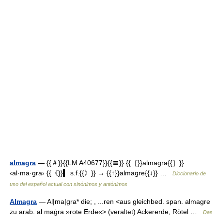
almagra
— {{＃}}{{LM A40677}}{{〓}} {{［}}almagra{{］}}
‹al·ma·gra› {{《}}▍ s.f.{{》}} → {{↑}}almagre{{↓}} …
Diccionario de
uso del español actual con sinónimos y antónimos
Almagra
— Al|ma|gra* die; , ...ren <aus gleichbed. span. almagre
zu arab. al maġra »rote Erde«> (veraltet) Ackererde, Rötel …
Das