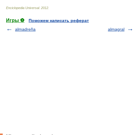
Enciclopedia Universal
.
2012
.
Игры ⚽
Поможем написать реферат
almadreña
almagral