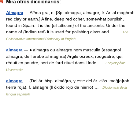
Mira otros diccionarios:
Almagra
— Al*ma gra, n. [Sp. almagra, almagre, fr. Ar. al maghrah
red clay or earth.] A fine, deep red ocher, somewhat purplish,
found in Spain. It is the {sil atticum} of the ancients. Under the
name of {Indian red} it is used for polishing glass and… …
The
Collaborative International Dictionary of English
almagra
— ● almagra ou almagre nom masculin (espagnol
almagra, de l arabe al maghra) Argile ocreux, rougeâtre, qui,
réduit en poudre, sert de fard rituel dans l Inde …
Encyclopédie
Universelle
almagra
— (Del ár. hisp. almáḡra, y este del ár. clás. maḡ[a]rah,
tierra roja). f. almagre (ǁ óxido rojo de hierro) …
Diccionario de la
lengua española