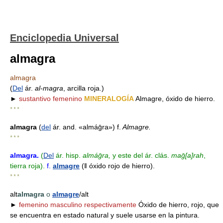
Enciclopedia Universal
almagra
almagra
(
Del
ár.
al-magra
, arcilla roja.)
►
sustantivo femenino
MINERALOGÍA
Almagre, óxido de hierro.
* * *
almagra
(
del
ár. and. «almáḡra») f.
Almagre.
* * *
almagra
.
(
Del
ár. hisp.
almáḡra,
y este del ár. clás.
maḡ[a]rah
,
tierra roja).
f.
almagre
(ǁ óxido rojo de hierro).
* * *
alt
almagra
o
almagre
/alt
►
femenino masculino respectivamente
Óxido de hierro, rojo, que
se encuentra en estado natural y suele usarse en la pintura.