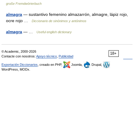
große Fremdwörterbuch
almagra
— sustantivo femenino almazarrón, almagre, lápiz rojo,
ocre rojo …
Diccionario de sinónimos y antónimos
almagra
— …
Useful english dictionary
© Academic, 2000-2026
18+
Contacte con nosotros:
Apoyo técnico
,
Publicidad
Exportación Diccionarios
, creado en PHP,
Joomla,
Drupal,
WordPress, MODx.